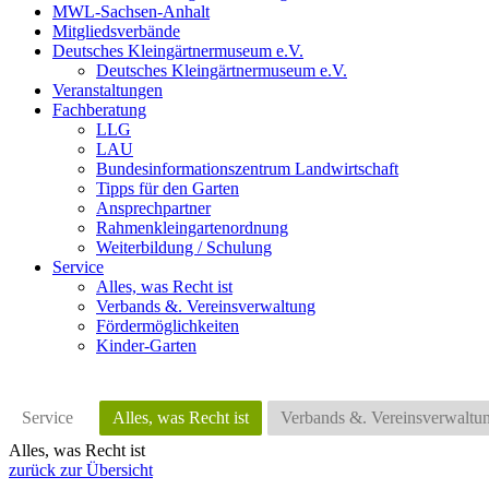
MWL-Sachsen-Anhalt
Mitgliedsverbände
Deutsches Kleingärtnermuseum e.V.
Deutsches Kleingärtnermuseum e.V.
Veranstaltungen
Fachberatung
LLG
LAU
Bundesinformationszentrum Landwirtschaft
Tipps für den Garten
Ansprechpartner
Rahmenkleingartenordnung
Weiterbildung / Schulung
Service
Alles, was Recht ist
Verbands &. Vereinsverwaltung
Fördermöglichkeiten
Kinder-Garten
Service
Alles, was Recht ist
Verbands &. Vereinsverwaltu
Alles, was Recht ist
zurück zur Übersicht