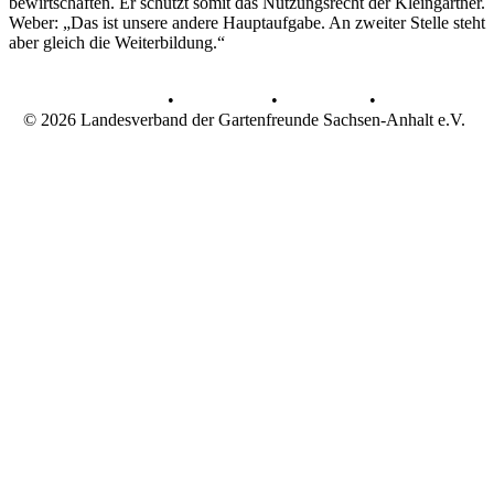
bewirtschaften. Er schützt somit das Nutzungsrecht der Kleingärtner.
Weber: „Das ist unsere andere Hauptaufgabe. An zweiter Stelle steht
aber gleich die Weiterbildung.“
AGB
•
Datenschutz
•
Impressum
•
© 2026 Landesverband der Gartenfreunde Sachsen-Anhalt e.V.