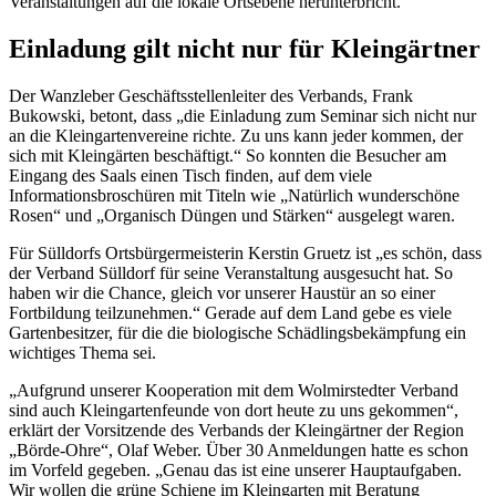
Veranstaltungen auf die lokale Ortsebene herunterbricht.
Einladung gilt nicht nur für Kleingärtner
Der Wanzleber Geschäftsstellenleiter des Verbands, Frank
Bukowski, betont, dass „die Einladung zum Seminar sich nicht nur
an die Kleingartenvereine richte. Zu uns kann jeder kommen, der
sich mit Kleingärten beschäftigt.“ So konnten die Besucher am
Eingang des Saals einen Tisch finden, auf dem viele
Informationsbroschüren mit Titeln wie „Natürlich wunderschöne
Rosen“ und „Organisch Düngen und Stärken“ ausgelegt waren.
Für Sülldorfs Ortsbürgermeisterin Kerstin Gruetz ist „es schön, dass
der Verband Sülldorf für seine Veranstaltung ausgesucht hat. So
haben wir die Chance, gleich vor unserer Haustür an so einer
Fortbildung teilzunehmen.“ Gerade auf dem Land gebe es viele
Gartenbesitzer, für die die biologische Schädlingsbekämpfung ein
wichtiges Thema sei.
„Aufgrund unserer Kooperation mit dem Wolmirstedter Verband
sind auch Kleingartenfeunde von dort heute zu uns gekommen“,
erklärt der Vorsitzende des Verbands der Kleingärtner der Region
„Börde-Ohre“, Olaf Weber. Über 30 Anmeldungen hatte es schon
im Vorfeld gegeben. „Genau das ist eine unserer Hauptaufgaben.
Wir wollen die grüne Schiene im Kleingarten mit Beratung