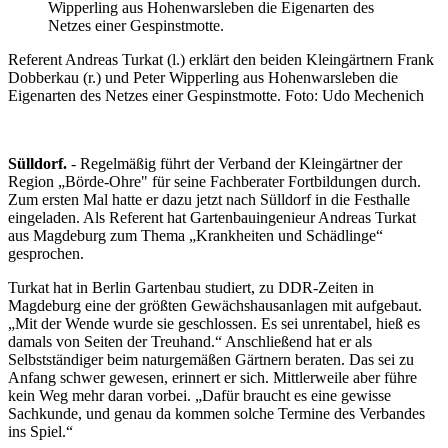
Referent Andreas Turkat (l.) erklärt den beiden Kleingärtnern Frank
Dobberkau (r.) und Peter Wipperling aus Hohenwarsleben die
Eigenarten des Netzes einer Gespinstmotte.
Foto: Udo Mechenich
Sülldorf.
- Regelmäßig führt der Verband der Kleingärtner der
Region „Börde-Ohre" für seine Fachberater Fortbildungen durch.
Zum ersten Mal hatte er dazu jetzt nach Sülldorf in die Festhalle
eingeladen. Als Referent hat Gartenbauingenieur Andreas Turkat
aus Magdeburg zum Thema „Krankheiten und Schädlinge“
gesprochen.
Turkat hat in Berlin Gartenbau studiert, zu DDR-Zeiten in
Magdeburg eine der größten Gewächshausanlagen mit aufgebaut.
„Mit der Wende wurde sie geschlossen. Es sei unrentabel, hieß es
damals von Seiten der Treuhand.“ Anschließend hat er als
Selbstständiger beim naturgemäßen Gärtnern beraten. Das sei zu
Anfang schwer gewesen, erinnert er sich. Mittlerweile aber führe
kein Weg mehr daran vorbei. „Dafür braucht es eine gewisse
Sachkunde, und genau da kommen solche Termine des Verbandes
ins Spiel.“