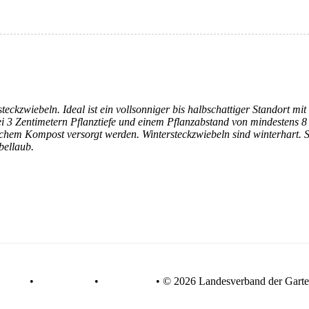
teckzwiebeln. Ideal ist ein vollsonniger bis halbschattiger Standort mi
ei 3 Zentimetern Pflanztiefe und einem Pflanzabstand von mindestens 
ischem Kompost versorgt werden. Wintersteckzwiebeln sind winterhart.
bellaub.
AGB
•
Datenschutz
•
Impressum
•
© 2026 Landesverband der Garte