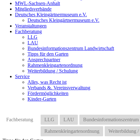
MWL-Sachsen-Anhalt
Mitgliedsverbände
Deutsches Kleingärtnermuseum e.V.
Deutsches Kleingärtnermuseum e.V.
Veranstaltungen
Fachberatung
LLG
LAU
Bundesinformationszentrum Landwirtschaft
Tipps für den Garten
Ansprechpartner
Rahmenkleingartenordnung
Weiterbildung / Schulung
Service
Alles, was Recht ist
Verbands &. Vereinsverwaltung
Fördermöglichkeiten
Kinder-Garten
Fachberatung
LLG
LAU
Bundesinformationszentrum 
Rahmenkleingartenordnung
Weiterbildung /